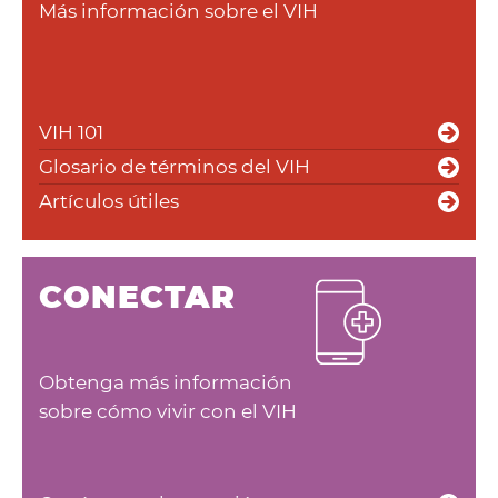
Más información sobre el VIH
Obtenga
respuestas
Acerca
VIH 101
de
Glosario de términos del VIH
Artículos útiles
Resources
Artículos
CONECTAR
Contacte
con
Obtenga más información
sobre cómo vivir con el VIH