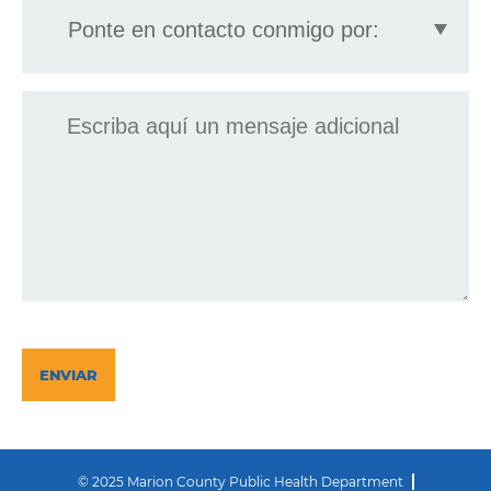
en
contacto
conmigo
por:
Mensaje
CAPTCHA
© 2025 Marion County Public Health Department