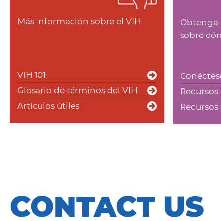
Más información sobre el VIH
Obtenga 
sobre cóm
VIH 101
Conéctese
Glosario de términos del VIH
Recursos 
Artículos útiles
Recursos 
CONTACT US