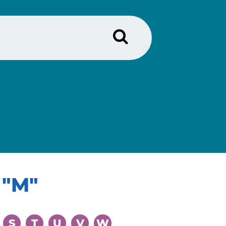
r
"M"
S
T
U
V
W