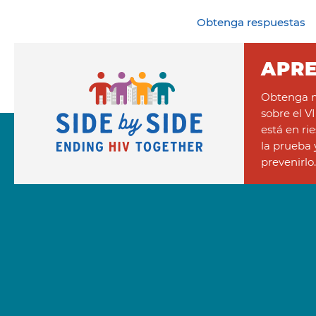
Obtenga respuestas
APR
Obtenga m
sobre el V
está en ri
la prueba
prevenirlo.