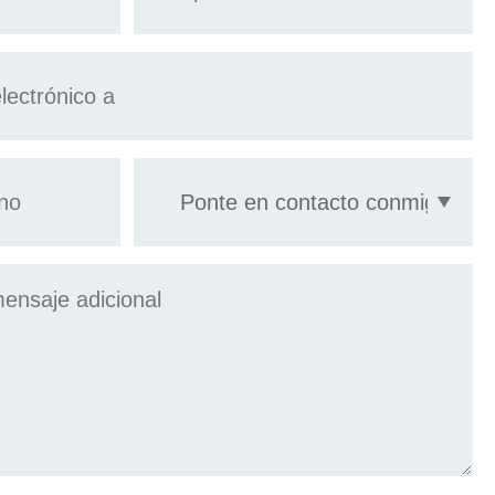
Ponte
en
contacto
conmigo
por: