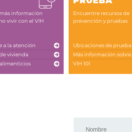
PRUEBA
Encuentre recursos de
más información
prevención y pruebas
o vivir con el VIH
Ubicaciones de prueba
 a la atención
Más información sobre 
de vivienda
VIH 101
alimenticios
Nombre
*