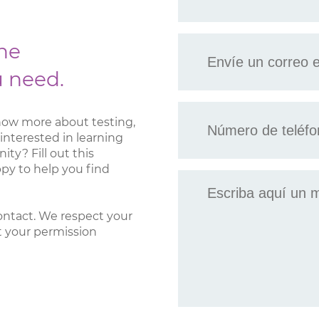
Envíe
the
un
correo
u need.
electrónico
a
Teléfono
*
now more about testing,
*
interested in learning
y? Fill out this
py to help you find
Mensaje
ontact. We respect your
t your permission