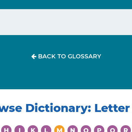
BACK TO GLOSSARY
wse Dictionary: Lette
H
I
K
L
M
N
O
P
Q
R