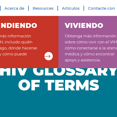
Acerca de
Resources
Artículos
Contacte con
ENDIENDO
VIVIENDO
ás información
Obtenga más información
IH, incluido quién
sobre cómo vivir con el VIH
esgo, dónde hacerse
cómo conectarse a la aten
 y cómo puede
médica y cómo encontrar
apoyo y asistencia.
HIV GLOSSAR
OF TERMS