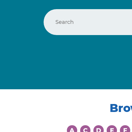
Bro
A
C
D
E
F