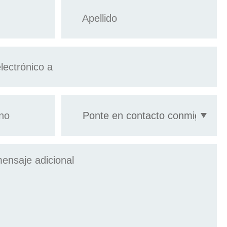
Apellido
*
Ponte
en
contacto
conmigo
por: