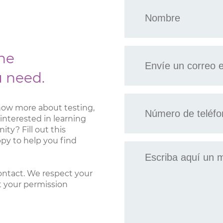
Nombre
*
Envíe
the
un
correo
u need.
electrónico
a
Teléfono
*
now more about testing,
*
interested in learning
y? Fill out this
py to help you find
Mensaje
ontact. We respect your
t your permission