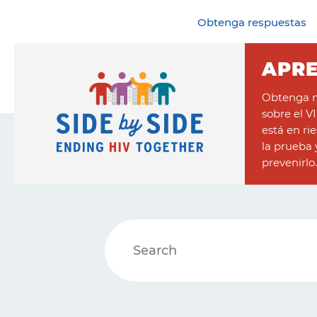
Obtenga respuestas
APR
Obtenga m
sobre el V
está en ri
la prueba
prevenirlo.