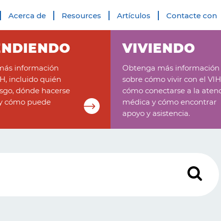
Acerca de
Resources
Artículos
Contacte con
ENDIENDO
VIVIENDO
ás información
Obtenga más información
IH, incluido quién
sobre cómo vivir con el VIH
esgo, dónde hacerse
cómo conectarse a la aten
 y cómo puede
médica y cómo encontrar
apoyo y asistencia.