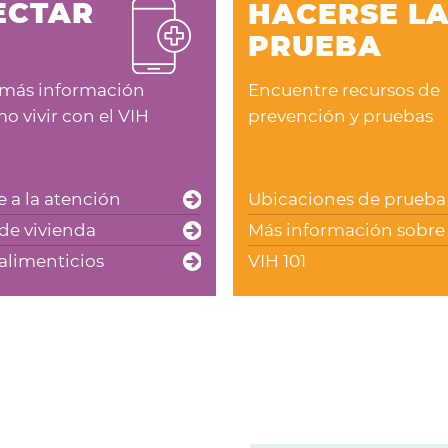
ECTAR
HACERSE L
PRUEBA
Encuentre recursos de
más información
prevención y pruebas
o vivir con el VIH
Ubicaciones de prueba
 a la atención
Más información sobre 
de vivienda
VIH 101
alimenticios