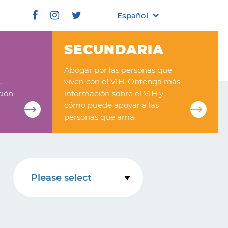
Español
SECUNDARIA
Abogar por las personas que
,
viven con el VIH. Obtenga más
ción
información sobre el VIH y
cómo puede apoyar a las
personas que ama.
Please select